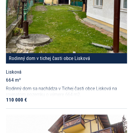
Rodinný dom v tichej časti obce Lisková
Lisková
664 m²
Rodinný dom sa nachádza v Tichej časti obce Lisková na
rovinatom pozemku o výmere 664 m2.
110 000 €