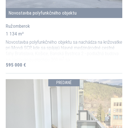
Novostavba polyfunkčného objektu
Ružomberok
1 134 m²
Novostavba polyfunkčného objektu sa nachádza na križovatke
pri Mondi SCP, kde sa spájajú hlavné medzinárodné cestné
ťahy Bratislava, Košice, Banská Bystrica.2 - podlažná budova
2
so zastavanou plochou 369 m
sa
595 000 €