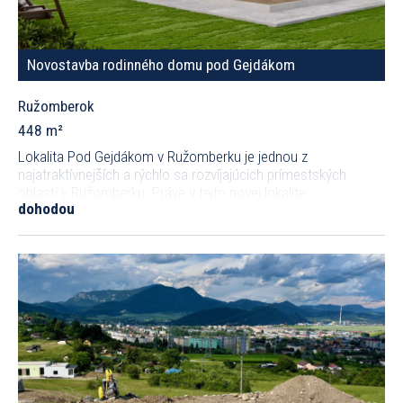
Novostavba rodinného domu pod Gejdákom
Ružomberok
448 m²
Lokalita Pod Gejdákom v Ružomberku je jednou z
najatraktívnejších a rýchlo sa rozvíjajúcich prímestských
oblastí v Ružomberku. Práve v tejto novej lokalite
dohodou