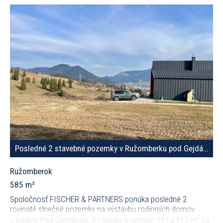
Posledné 2 stavebné pozemky v Ružomberku pod Gejdákom
Ružomberok
585 m²
Spoločnosť FISCHER & PARTNERS ponúka posledné 2
rovinaté slnečné pozemky na výstavbu rodinných domov
2
v lokalite Pod Gejdákom. Pozemky o výmere 585 a 815 m
sa