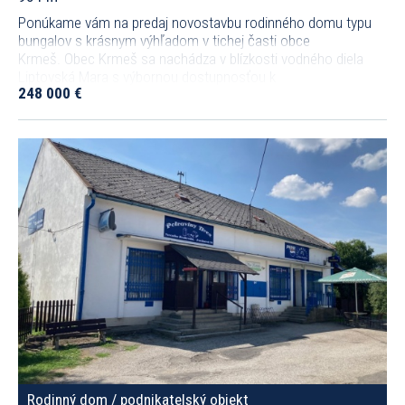
Ponúkame vám na predaj novostavbu rodinného domu typu
bungalov s krásnym výhľadom v tichej časti obce
Krmeš. Obec Krmeš sa nachádza v blízkosti vodného diela
Liptovská Mara s výbornou dostupnosťou k
248 000 €
Rodinný dom / podnikatelský objekt