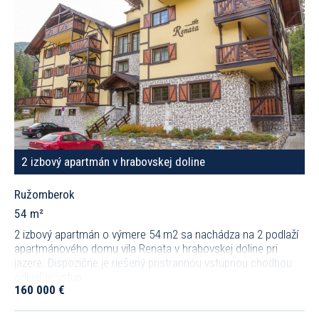
2 izbový apartmán v hrabovskej doline
Ružomberok
54 m²
2 izbový apartmán o výmere 54 m2 sa nachádza na 2 podlaží
apartmánového domu vila Renata v hrabovskej doline pri
jazere. Dispozične je riešený pristrannou vstupnou chodbou
odkiaľ je vstup
160 000 €