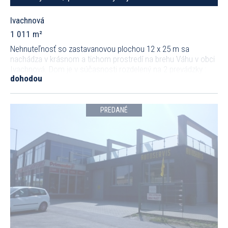
Ivachnová
1 011 m²
Nehnuteľnosť so zastavanovou plochou 12 x 25 m sa
nachádza v krásnom a tichom prostredí na brehu Váhu v obci
Ivachnová. Dom je v súčasnosti rozdelený na 2 prevádzky :
dohodou