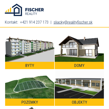
Kontakt: +421 914 237 173
|
sliacky@realityfischer.sk
BYTY
DOMY
POZEMKY
OBJEKTY