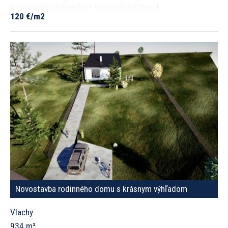
nachádzajú v južnej časti mesta Ružomberok
120 €/m2
Novostavba rodinného domu s krásnym výhľadom
Vlachy
934 m²