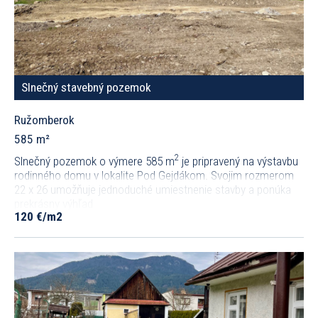
Slnečný stavebný pozemok
Ružomberok
585 m²
2
Slnečný pozemok o výmere 585 m
je pripravený na výstavbu
rodinného domu v lokalite Pod Gejdákom. Svojim rozmerom
22 x 26 umožňuje jednoduché umiestnenie stavby a ponúka
prekrásny výhľad
120 €/m2