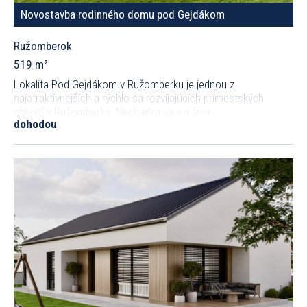
Novostavba rodinného domu pod Gejdákom
Ružomberok
519 m²
Lokalita Pod Gejdákom v Ružomberku je jednou z
najatraktívnejších a rýchlo sa rozvíjajúcich prímestských
oblastí v Ružomberku. Nachádza sa v južnej
dohodou