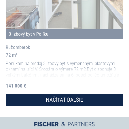
3 izbový byt v Políku
Ružomberok
72 m²
Ponúkam na predaj 3 izbový byt s vymenenými plastovými
oknami na ulici V. Šrobára o výmere 72 m2.Byt disponuje 3
veľkými balkónmi, nachádza sa na 6. poschodí čo umožňuje
krásny
141 000 €
NAČÍTAŤ ĎALŠIE